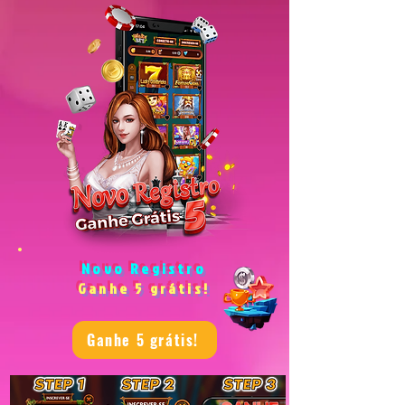
Novo Registro
Ganhe 5 grátis!
Ganhe 5 grátis!