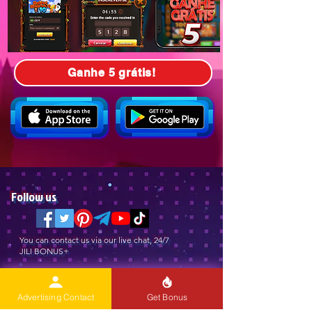
Ganhe 5 grátis!
Follow us
You can contact us via our live chat, 24/7
JILI BONUS+
Support
Advertising Contact
Get Bonus
s