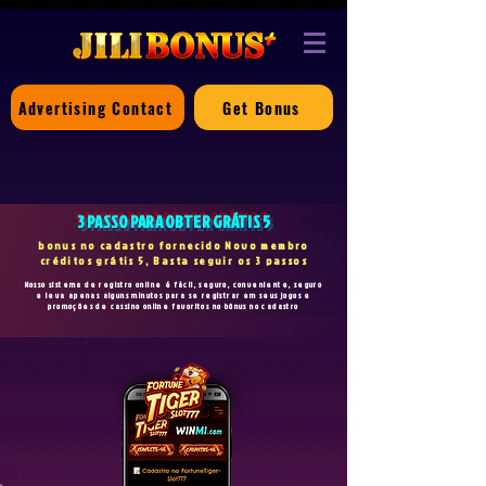
Advertising Contact
Get Bonus
3 PASSO PARA OBTER GRÁTIS 5
bonus no cadastro fornecido Novo membro
créditos grátis 5, Basta seguir os 3 passos
Nosso sistema de registro online é fácil, seguro, conveniente, seguro
e leva apenas alguns minutos para se registrar em seus jogos e
promoções de cassino online favoritos no bônus no cadastro