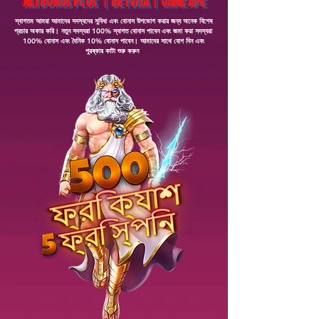
JILI BONUS PLUS 〡BETVISA〡GAME APE
স্বাগতম
আমরা আমাদের সদস্যদের সুবিধা এবং বোনাস উপভোগ করার জন্য অনেক বিশেষ
প্রচার অফার করি। নতুন সদস্যরা 100% স্বাগত বোনাস পাবেন এবং জমা করা সদস্যরা
100% বোনাস এবং দৈনিক 10% বোনাস পাবেন। আমাদের সাথে যোগ দিন এবং
পুরষ্কার কাটা শুরু করুন