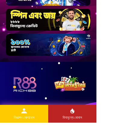
বিজ্ঞাপন যোগাযোগ
বিনামূল্যে বোনাস