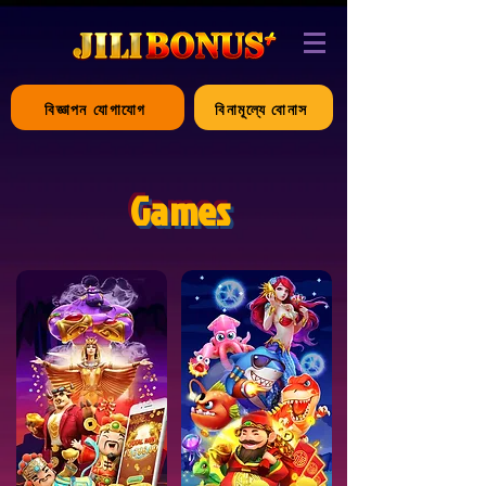
বিজ্ঞাপন যোগাযোগ
বিনামূল্যে বোনাস
Games