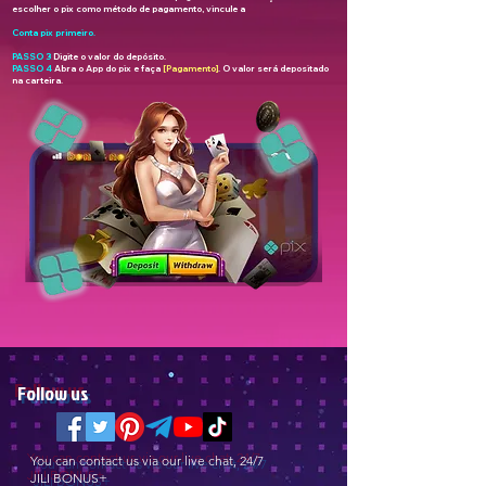
escolher o pix como método de pagamento, vincule a
Conta pix primeiro.
PASSO 3
Digite o valor do depósito.
PASSO 4
Abra o App do pix e faça
[Pagamento]
. O valor será depositado
na carteira.
Follow us
You can contact us via our live chat, 24/7
JILI BONUS+