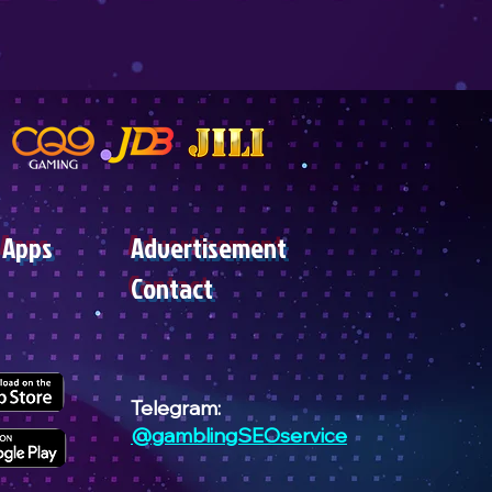
 Apps
Advertisement
Contact
Telegram:
@gamblingSEOservice