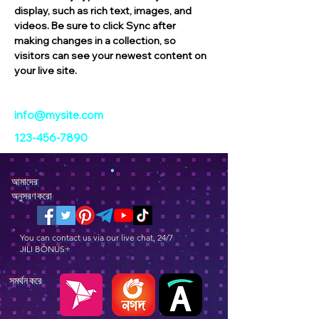
display, such as rich text, images, and 
videos. Be sure to click Sync after 
making changes in a collection, so 
visitors can see your newest content on 
your live site. 
info@mysite.com
123-456-7890
আমাদের
অনুসরণ করো
You can contact us via our live chat, 24/7
JILI BONUS+
সমর্থন করে