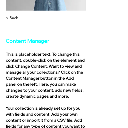
< Back
Camilla Jones
Content Manager
This is placeholder text. To change this 
content, double-click on the element and 
click Change Content. Want to view and 
manage all your collections? Click on the 
Content Manager button in the Add 
panel on the left. Here, you can make 
changes to your content, add new fields, 
create dynamic pages and more.
Your collection is already set up for you 
with fields and content. Add your own 
content or import it from a CSV file. Add 
fields for any type of content you want to 