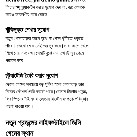
ফিচার শুধু প্র্যাকটিস করার সুযোগ দেয় না, বরং গেমকে 
আরও আকর্ষণীয় করে তোলে।
ঝুঁকিমুক্ত শেখার সুযোগ
নতুন খেলোয়াড়রা আগে বুঝে না খেলে ঝুঁকিতে পড়তে 
পারে। ডেমো মোড সেই ভয় দূর করে।তারা আগে খেলে 
শিখে নেয় এবং যখন গেমটি বুঝে যায় তখনই মূল গেমে 
প্রবেশ করে।
স্ট্র্যাটেজি তৈরি করার সুযোগ
ডেমো গেমের সবচেয়ে বড় সুবিধা হলো খেলোয়াড় তার 
নিজের কৌশল তৈরি করতে পারে।বোনাস ট্রিগার পয়েন্ট, 
ফ্রি স্পিনের টাইমিং বা জেতার সিস্টেম সম্পর্কে পরিষ্কার 
ধারণা পাওয়া যায়।
নতুন প্রজন্মের লাইফস্টাইলে জিলি 
গেমের স্থান