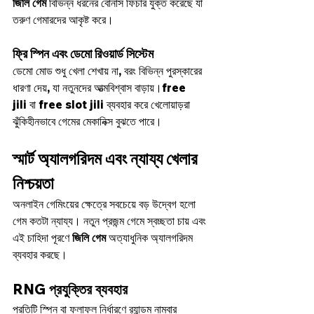
জিলি গেম
 বিভিন্ন ধরনের বোনাস ফিচার যুক্ত করেছে যা 
তরুণ গেমারদের আকৃষ্ট করে।
ফ্রি স্পিন এবং ডেমো রিওয়ার্ড সিস্টেম
ডেমো মোড শুধু খেলা শেখায় না, বরং বিভিন্ন পুরস্কারের 
ধারণা দেয়, যা নতুনদের আত্মবিশ্বাস বাড়ায়।
free 
jili
 বা 
free slot jili
 ব্যবহার করে খেলোয়াড়রা 
ঝুঁকিহীনভাবে গেমের মেকানিক্স বুঝতে পারে।
স্মার্ট অ্যালগরিদম এবং ন্যায্য খেলার 
নিশ্চয়তা
অনলাইন গেমিংয়ের ক্ষেত্রে সবচেয়ে বড় উদ্বেগ হলো 
গেম কতটা ন্যায্য। নতুন প্রজন্ম গেমে স্বচ্ছতা চায় এবং 
এই চাহিদা পূরণে 
জিলি গেম
 অত্যাধুনিক অ্যালগরিদম 
ব্যবহার করছে।
RNG প্রযুক্তির ব্যবহার
প্রতিটি স্পিন বা ফলাফল নির্ধারণে র‍্যান্ডম নাম্বার 