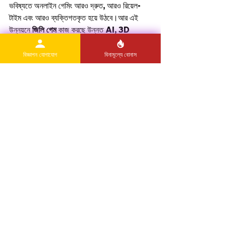
ভবিষ্যতে অনলাইন গেমিং আরও দ্রুত, আরও রিয়েল-
টাইম এবং আরও ব্যক্তিগতকৃত হয়ে উঠবে।আর এই 
উন্নয়নে 
জিলি গেম
 কাজ করছে উন্নত AI, 3D 
অ্যানিমেশন এবং স্মার্ট রিওয়ার্ড সিস্টেম নিয়ে।
বিজ্ঞাপন যোগাযোগ
বিনামূল্যে বোনাস
AI-ভিত্তিক গেম কাস্টমাইজেশন
ব্যবহারকারী কোন গেম বেশি পছন্দ করে, কোন সময় খেলে 
বা কোন ধরনের বোনাস তার জন্য বেশি কার্যকর—এই সব 
বিশ্লেষণ করে গেম সাজিয়ে দেওয়া হবে।
ইন্টার‌্যাক্টিভ বোনাস ফিচার
ভবিষ্যতের গেমে থাকবে আরও বেশি ইন্টার‌্যাক্টিভ ফিচার 
যেগুলো খেলোয়াড়কে গেমের অংশ বানিয়ে দেবে।
উপসংহার
অনলাইন গেমিংয়ের নতুন যুগে 
জিলি গেম
 এক মহা 
পরিবর্তনের সূচনা করেছে। উন্নত গ্রাফিক্স, স্মার্ট 
প্রযুক্তি, সহজলভ্য ডেমো সিস্টেম, নিরাপদ লেনদেন 