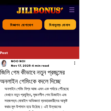
বিজ্ঞাপন যোগাযোগ
বিনামূল্যে বোনাস
Post
NOO NOI
Nov 17, 2025
4 min read
জিলি গেম কীভাবে নতুন প্রজন্মের
অনলাইন গেমিংকে বদলে দিচ্ছে
অনলাইন গেমিং বিশ্ব আজ এমন এক পর্যায়ে পৌঁছেছে 
যেখানে নতুন প্রযুক্তি, সৃজনশীল গেম ডিজাইন এবং 
সহজলভ্য মোবাইল অভিজ্ঞতা ব্যবহারকারীদের আকৃষ্ট 
করার মূল উপাদান হয়ে উঠেছে। এই উন্নয়নের 