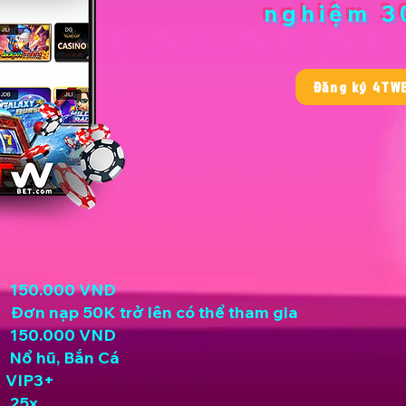
nghiệm 3
Đăng ký 4TW
50.000 VND
ơn nạp 50K trở lên có thể tham gia
150.000 VND
hũ, Bắn Cá
P3+
25x