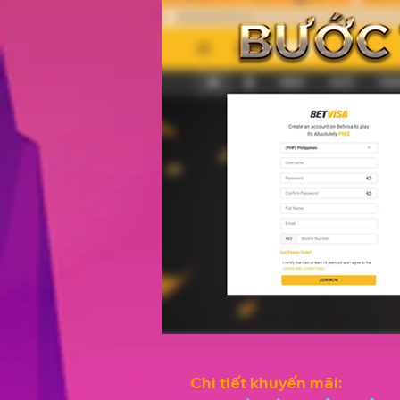
Chi tiết khuyến mãi: