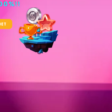
00%!!
BET