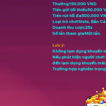
Thưởng150,000 VND
Tiền gửi tối thiểu50,000
Tiền rút tối đa500,000 V
Loại trò chơiSlots, Bắn Cá
Doanh thu cược25x
Số lần tham giaMột lần.
Lưu ý:
Không lạm dụng khuyến mã
Nếu phát hiện người chơi 
đến lạm dụng khuyến mãi
Trường hợp nghiêm trọng 