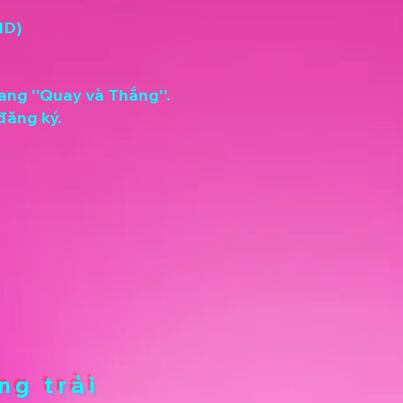
D)
ay và Thắng''.
ng ký.
ng trải