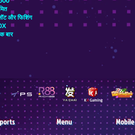
500
ित
 और फिशिंग
X
बार
ports
Menu
Mobile