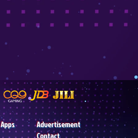
 Apps
Advertisement
Contact