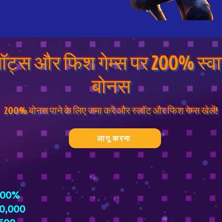
लॉट्स और फिश गेम्स पर 200% स्व
बोनस
200% बोनस पाने के लिए जमा करें और स्लॉट और फिश गेम्स खेलें!
लागू करना
0%
,000