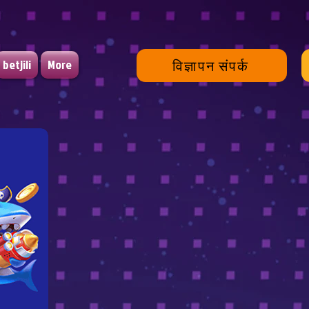
betjili
More
विज्ञापन संपर्क