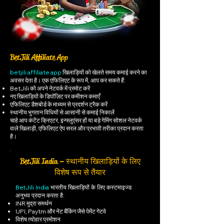
BetJili Affiliate App
betjili affiliate app
खिलाड़ियों को खेलते समय कमाई करने का
अवसर देता है। एक एफिलिएट के रूप में, आप कर सकते हैं:
BetJili को अपने नेटवर्क में प्रमोट करें
नए खिलाड़ियों के डिपॉज़िट पर कमीशन कमाएँ
एफिलिएट डैशबोर्ड के माध्यम से प्रदर्शन ट्रैक करें
स्थानीय भुगतान विधियों से आसानी से कमाई निकालें
चाहे आप कंटेंट क्रिएटर, इन्फ्लुएंसर हों या बड़े गेमिंग सोशल नेटवर्क
वाले खिलाड़ी, एफिलिएट ऐप सरल और प्रभावी तरीका प्रदान करता
है।
BetJili India – स्थानीय खिलाड़ियों के लिए
विशेष रूप से तैयार
BetJili India
भारतीय खिलाड़ियों के लिए कस्टमाइज्ड
अनुभव प्रदान करता है:
INR मुद्रा समर्थन
UPI, Paytm और नेट बैंकिंग जैसे पेमेंट गेटवे
विशेष त्योहार प्रमोशन