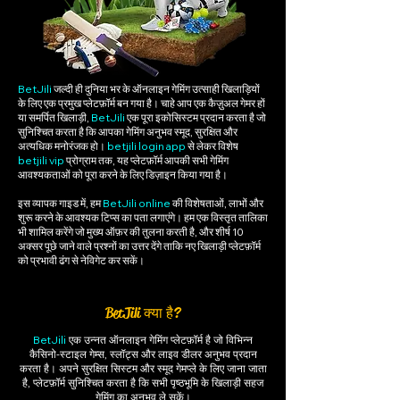
BetJili
जल्दी ही दुनिया भर के ऑनलाइन गेमिंग उत्साही खिलाड़ियों
के लिए एक प्रमुख प्लेटफ़ॉर्म बन गया है। चाहे आप एक कैज़ुअल गेमर हों
या समर्पित खिलाड़ी,
BetJili
एक पूरा इकोसिस्टम प्रदान करता है जो
सुनिश्चित करता है कि आपका गेमिंग अनुभव स्मूद, सुरक्षित और
अत्यधिक मनोरंजक हो।
betjili login app
से लेकर विशेष
betjili vip
प्रोग्राम तक, यह प्लेटफ़ॉर्म आपकी सभी गेमिंग
आवश्यकताओं को पूरा करने के लिए डिज़ाइन किया गया है।
इस व्यापक गाइड में, हम
BetJili online
की विशेषताओं, लाभों और
शुरू करने के आवश्यक टिप्स का पता लगाएंगे। हम एक विस्तृत तालिका
भी शामिल करेंगे जो मुख्य ऑफ़र की तुलना करती है, और शीर्ष 10
अक्सर पूछे जाने वाले प्रश्नों का उत्तर देंगे ताकि नए खिलाड़ी प्लेटफ़ॉर्म
को प्रभावी ढंग से नेविगेट कर सकें।
BetJili क्या है?
BetJili
एक उन्नत ऑनलाइन गेमिंग प्लेटफ़ॉर्म है जो विभिन्न
कैसिनो-स्टाइल गेम्स, स्लॉट्स और लाइव डीलर अनुभव प्रदान
करता है। अपने सुरक्षित सिस्टम और स्मूद गेमप्ले के लिए जाना जाता
है, प्लेटफ़ॉर्म सुनिश्चित करता है कि सभी पृष्ठभूमि के खिलाड़ी सहज
गेमिंग का अनुभव ले सकें।