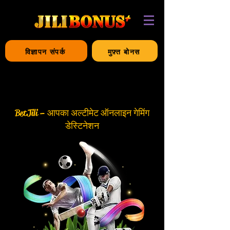
विज्ञापन संपर्क
मुफ़्त बोनस
BetJili – आपका अल्टीमेट ऑनलाइन गेमिंग
डेस्टिनेशन