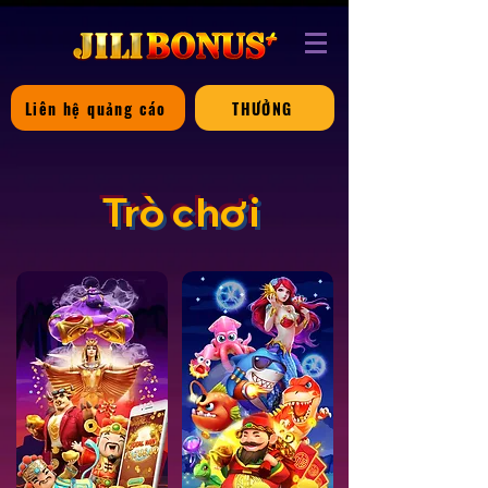
Liên hệ quảng cáo
THƯỞNG
Trò chơi