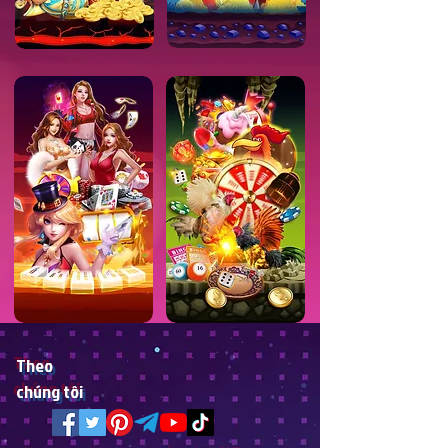
Theo
chúng tôi