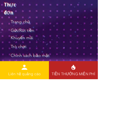
Thực
đơn
Trang chủ
Gửi/Rút tiền
Khuyến mãi
Trò chơi
Chính sách bảo mật
Điều khoản & Điều kiện
Jackpot Jili
Liên hệ quảng cáo
TIỀN THƯỞNG MIỄN PHÍ
Jackpot Jili Bonus
Jackpot Jili Blog
Ứng dụng di
động
Quảng cáo Liên hệ: