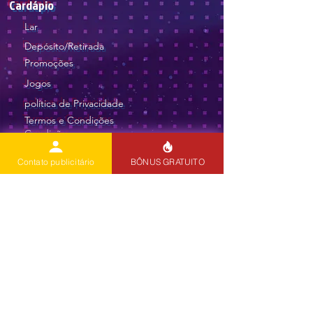
Cardápio
Lar
Depósito/Retirada
Promoções
Jogos
política de Privacidade
Termos e Condições
Condições
Jackpot Jili
Contato publicitário
BÔNUS GRATUITO
Jackpot Jili Bonus
Jackpot Jili Blog
Aplicativos
móveis
Contato de anúncio
Telegram: