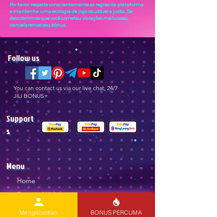
Por favor, respeite conscientemente as regras da plataforma
e mantenha uma ecologia de jogo saudável e justa. Se
descobrirmos que você cometeu violações maliciosas,
cancelaremos seu bônus.
Follow us
You can contact us via our live chat, 24/7
JILI BONUS+
Support
s
Menu
Home
Deposit/Withdraw
Promotions
Mengiklankan
BONUS PERCUMA